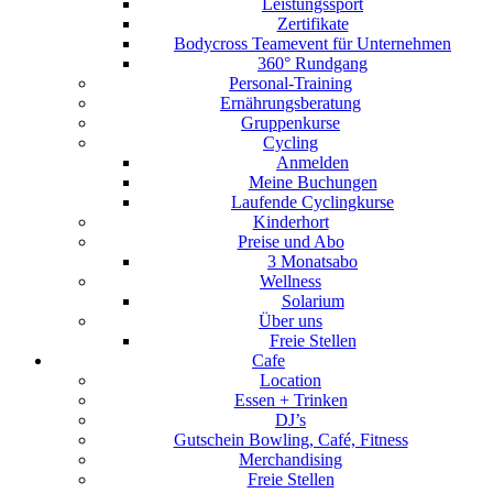
Leistungssport
Zertifikate
Bodycross Teamevent für Unternehmen
360° Rundgang
Personal-Training
Ernährungsberatung
Gruppenkurse
Cycling
Anmelden
Meine Buchungen
Laufende Cyclingkurse
Kinderhort
Preise und Abo
3 Monatsabo
Wellness
Solarium
Über uns
Freie Stellen
Cafe
Location
Essen + Trinken
DJ’s
Gutschein Bowling, Café, Fitness
Merchandising
Freie Stellen