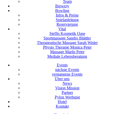
Team
Brewery
Bowling
Infos & Preise
Spielanleitung
Reservierung
Vital
Steffis Kosmetik Oase
Sportmassage Sandro Blättler
Therapeutische Massage Sarah Wisler
Physio Therapie Monica Peter
Massage Marlis Peter
Mediale Lebensberatung
Events
nächste Events
vergangene Events
Über uns
News
Vision Mission
Partner
Pylon Werbung
Hotel
Kontakt