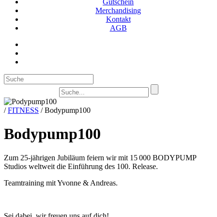
Gutschein
Merchandising
Kontakt
AGB
Suc
/
FITNESS
/
Bodypump100
Bodypump100
Zum 25-jährigen Jubiläum feiern wir mit 15 000 BODYPUMP
Studios weltweit die Einführung des 100. Release.
Teamtraining mit Yvonne & Andreas.
Sei dabei, wir freuen uns auf dich!