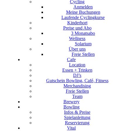
Cycling
Anmelden
Meine Buchungen
Laufende Cyclingkurse
Kinderhort
Preise und Abo
3 Monatsabo
Wellness
Solarium
Über uns
Freie Stellen
Cafe
Location
Essen + Trinken
DJ’s
Gutschein Bowling, Café, Fitness
Merchandising
Freie Stellen
Team
Brewery
Bowling
Infos & Preise
Spielanleitung
Reservierung
Vital