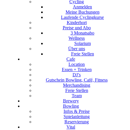
Cycling
Anmelden
Meine Buchungen
Laufende Cyclingkurse
Kinderhort
Preise und Abo
3 Monatsabo
Wellness
Solarium
Über uns
Freie Stellen
Cafe
Location
Essen + Trinken
DJ’s
Gutschein Bowling, Café, Fitness
Merchandising
Freie Stellen
Team
Brewery
Bowling
Infos & Preise
Spielanleitung
Reservierung
Vital