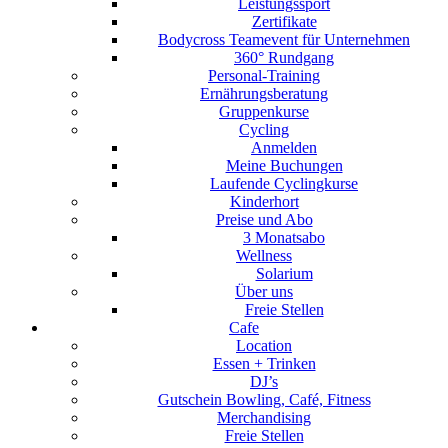
Leistungssport
Zertifikate
Bodycross Teamevent für Unternehmen
360° Rundgang
Personal-Training
Ernährungsberatung
Gruppenkurse
Cycling
Anmelden
Meine Buchungen
Laufende Cyclingkurse
Kinderhort
Preise und Abo
3 Monatsabo
Wellness
Solarium
Über uns
Freie Stellen
Cafe
Location
Essen + Trinken
DJ’s
Gutschein Bowling, Café, Fitness
Merchandising
Freie Stellen