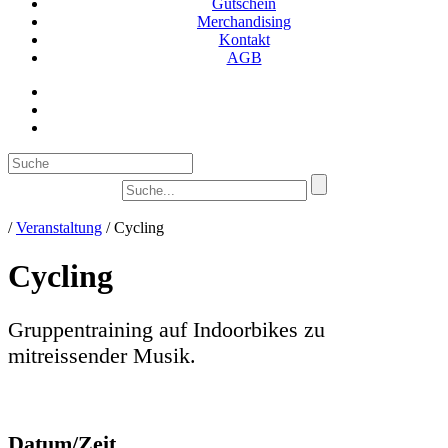
Gutschein
Merchandising
Kontakt
AGB
Suc
/
Veranstaltung
/
Cycling
Cycling
Gruppentraining auf Indoorbikes zu
mitreissender Musik.
Datum/Zeit