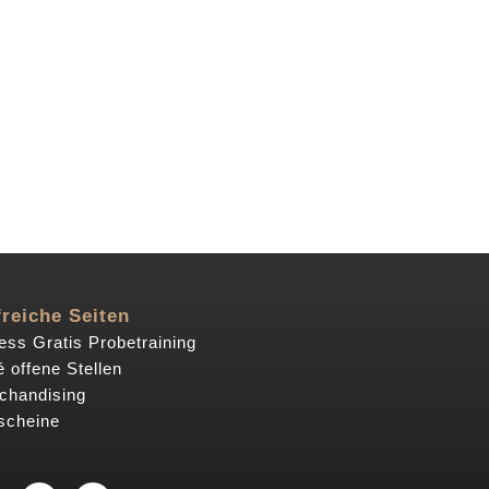
freiche Seiten
ess Gratis Probetraining
 offene Stellen
chandising
scheine