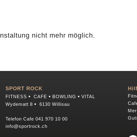
nstaltung nicht mehr möglich.
SPORT ROCK
Hil
•
•
•
Fitn
FITNESS
CAFE
BOWLING
VITAL
Café
•
Wydematt 8
6130 Willisau
Mer
Gut
Telefon Cafe
041 970 10 00
info@sportrock.ch