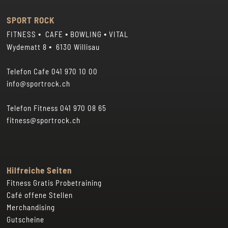
Sonntag 07.00 – 00.30 Uhr
Samstag 08 – 19 Uhr
Sonn- und Feiertage 08 – 18 Uhr
SPORT ROCK
•
•
•
FITNESS
CAFE
BOWLING
VITAL
•
Wydematt 8
6130 Willisau
Telefon Cafe
041 970 10 00
info@sportrock.ch
Telefon Fitness
041 970 08 65
fitness@sportrock.ch
Hilfreiche Seiten
Fitness Gratis Probetraining
Café offene Stellen
Merchandising
Gutscheine