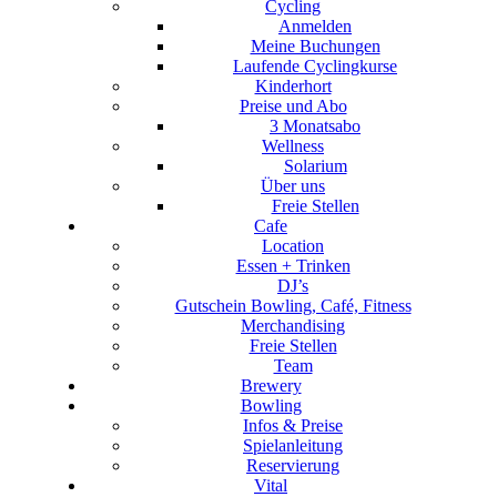
Cycling
Anmelden
Meine Buchungen
Laufende Cyclingkurse
Kinderhort
Preise und Abo
3 Monatsabo
Wellness
Solarium
Über uns
Freie Stellen
Cafe
Location
Essen + Trinken
DJ’s
Gutschein Bowling, Café, Fitness
Merchandising
Freie Stellen
Team
Brewery
Bowling
Infos & Preise
Spielanleitung
Reservierung
Vital