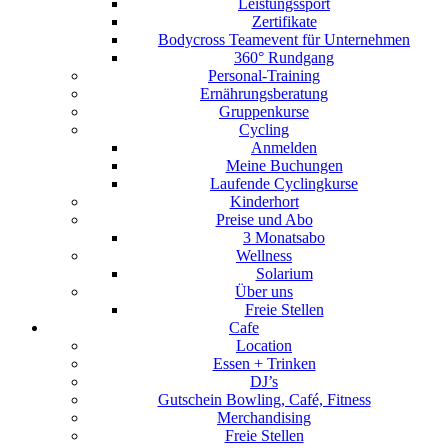
Leistungssport
Zertifikate
Bodycross Teamevent für Unternehmen
360° Rundgang
Personal-Training
Ernährungsberatung
Gruppenkurse
Cycling
Anmelden
Meine Buchungen
Laufende Cyclingkurse
Kinderhort
Preise und Abo
3 Monatsabo
Wellness
Solarium
Über uns
Freie Stellen
Cafe
Location
Essen + Trinken
DJ’s
Gutschein Bowling, Café, Fitness
Merchandising
Freie Stellen