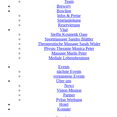
Team
Brewery
Bowling
Infos & Preise
Spielanleitung
Reservierung
Vital
Steffis Kosmetik Oase
Sportmassage Sandro Blättler
Therapeutische Massage Sarah Wisler
Physio Therapie Monica Peter
Massage Marlis Peter
Mediale Lebensberatung
Events
nächste Events
vergangene Events
Über uns
News
Vision Mission
Partner
Pylon Werbung
Hotel
Kontakt