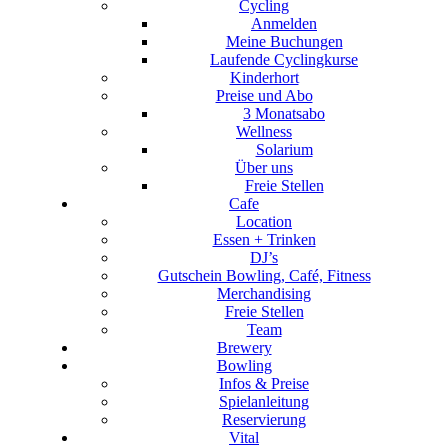
Cycling
Anmelden
Meine Buchungen
Laufende Cyclingkurse
Kinderhort
Preise und Abo
3 Monatsabo
Wellness
Solarium
Über uns
Freie Stellen
Cafe
Location
Essen + Trinken
DJ’s
Gutschein Bowling, Café, Fitness
Merchandising
Freie Stellen
Team
Brewery
Bowling
Infos & Preise
Spielanleitung
Reservierung
Vital