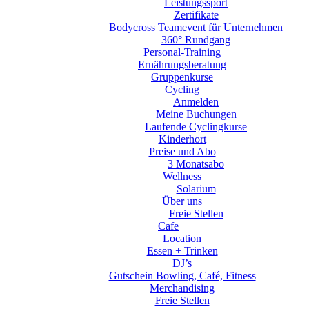
Leistungssport
Zertifikate
Bodycross Teamevent für Unternehmen
360° Rundgang
Personal-Training
Ernährungsberatung
Gruppenkurse
Cycling
Anmelden
Meine Buchungen
Laufende Cyclingkurse
Kinderhort
Preise und Abo
3 Monatsabo
Wellness
Solarium
Über uns
Freie Stellen
Cafe
Location
Essen + Trinken
DJ’s
Gutschein Bowling, Café, Fitness
Merchandising
Freie Stellen