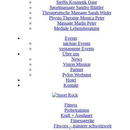
Steffis Kosmetik Oase
Sportmassage Sandro Blättler
Therapeutische Massage Sarah Wisler
Physio Therapie Monica Peter
Massage Marlis Peter
Mediale Lebensberatung
Events
nächste Events
vergangene Events
Über uns
News
Vision Mission
Partner
Pylon Werbung
Hotel
Kontakt
Fitness
Probetraining
Kraft + Ausdauer
Fitnessgeräte
Fitworx – trainiere schweizweit