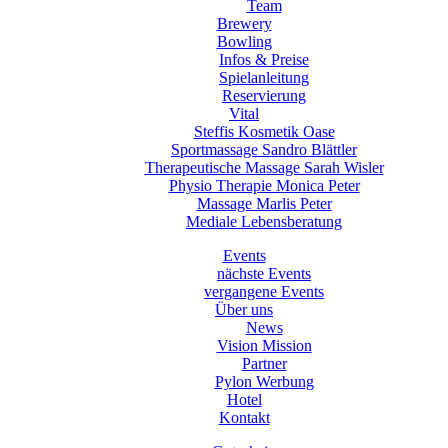
Team
Brewery
Bowling
Infos & Preise
Spielanleitung
Reservierung
Vital
Steffis Kosmetik Oase
Sportmassage Sandro Blättler
Therapeutische Massage Sarah Wisler
Physio Therapie Monica Peter
Massage Marlis Peter
Mediale Lebensberatung
Events
nächste Events
vergangene Events
Über uns
News
Vision Mission
Partner
Pylon Werbung
Hotel
Kontakt