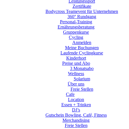
Leistungssport
Zertifikate
Bodycross Teamevent für Unternehmen
360° Rundgang
Personal-Training
Ernährungsberatung
Gruppenkurse
Cycling
Anmelden
Meine Buchungen
Laufende Cyclingkurse
Kinderhort
Preise und Abo
3 Monatsabo
Wellness
Solarium
Über uns
Freie Stellen
Cafe
Location
Essen + Trinken
DJ’s
Gutschein Bowling, Café, Fitness
Merchandising
Freie Stellen