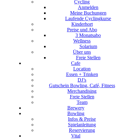
Cycling
Anmelden
Meine Buchungen
Laufende Cyclingkurse
Kinderhort
Preise und Abo
3 Monatsabo
Wellness
Solarium
Über uns
Freie Stellen
Cafe
Location
Essen + Trinken
DJ’s
Gutschein Bowling, Café, Fitness
Merchandising
Freie Stellen
Team
Brewery
Bowling
Infos & Preise
Spielanleitung
Reservierung
Vital