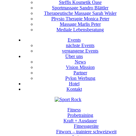
Steffis Kosmetik Oase
Sportmassage Sandro Blättler
Therapeutische Massage Sarah Wisler
Physio Therapie Monica Peter
Massage Marlis Peter
Mediale Lebensberatung
Events
nächste Events
vergangene Events
Über uns
News
Vision Mission
Partner
Pylon Werbung
Hotel
Kontakt
Fitness
Probetraining
Kraft + Ausdauer
Fitnessgeräte
Fitworx – trainiere schweizweit