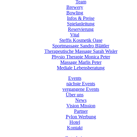
Team
Brewery
Bowling
Infos & Preise
Spielanleitung
Reservierung
Vital
Steffis Kosmetik Oase
Sportmassage Sandro Blättler
Therapeutische Massage Sarah Wisler
Physio Therapie Monica Peter
Massage Marlis Peter
Mediale Lebensberatung
Events
nächste Events
vergangene Events
Über uns
News
Vision Mission
Partner
Pylon Werbung
Hotel
Kontakt