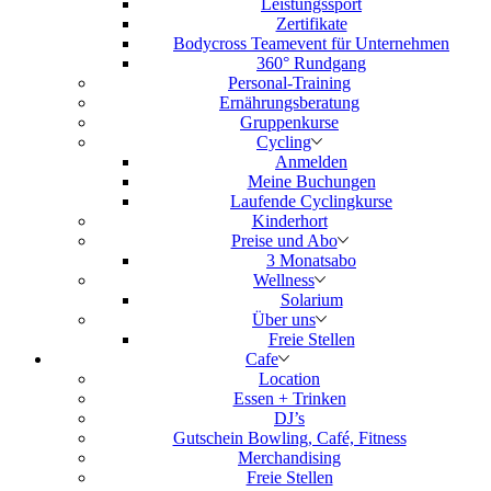
Leistungssport
Zertifikate
Bodycross Teamevent für Unternehmen
360° Rundgang
Personal-Training
Ernährungsberatung
Gruppenkurse
Cycling
Anmelden
Meine Buchungen
Laufende Cyclingkurse
Kinderhort
Preise und Abo
3 Monatsabo
Wellness
Solarium
Über uns
Freie Stellen
Cafe
Location
Essen + Trinken
DJ’s
Gutschein Bowling, Café, Fitness
Merchandising
Freie Stellen