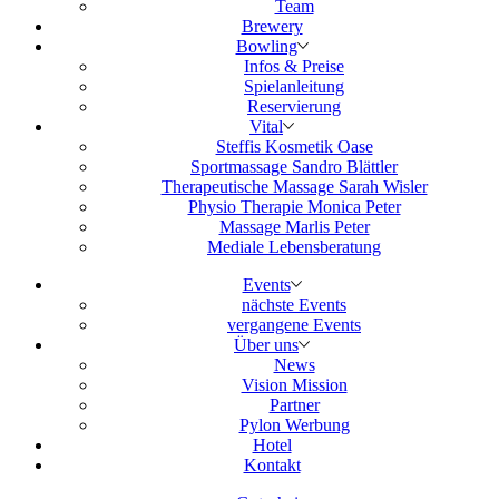
Team
Brewery
Bowling
Infos & Preise
Spielanleitung
Reservierung
Vital
Steffis Kosmetik Oase
Sportmassage Sandro Blättler
Therapeutische Massage Sarah Wisler
Physio Therapie Monica Peter
Massage Marlis Peter
Mediale Lebensberatung
Events
nächste Events
vergangene Events
Über uns
News
Vision Mission
Partner
Pylon Werbung
Hotel
Kontakt