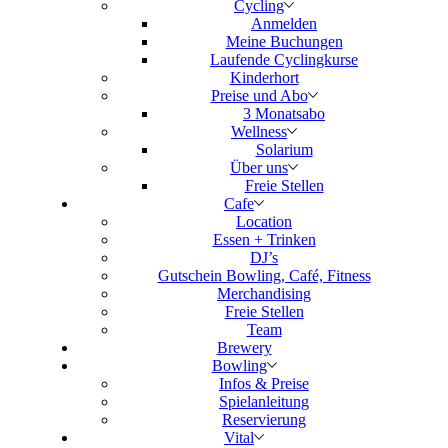
Cycling
Anmelden
Meine Buchungen
Laufende Cyclingkurse
Kinderhort
Preise und Abo
3 Monatsabo
Wellness
Solarium
Über uns
Freie Stellen
Cafe
Location
Essen + Trinken
DJ’s
Gutschein Bowling, Café, Fitness
Merchandising
Freie Stellen
Team
Brewery
Bowling
Infos & Preise
Spielanleitung
Reservierung
Vital