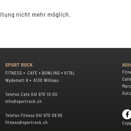
ltung nicht mehr möglich.
SPORT ROCK
Hilf
•
•
•
Fitn
FITNESS
CAFE
BOWLING
VITAL
Café
•
Wydematt 8
6130 Willisau
Merc
Guts
Telefon Cafe
041 970 10 00
info@sportrock.ch
Telefon Fitness
041 970 08 65
fitness@sportrock.ch
Cop