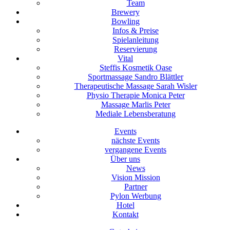
Team
Brewery
Bowling
Infos & Preise
Spielanleitung
Reservierung
Vital
Steffis Kosmetik Oase
Sportmassage Sandro Blättler
Therapeutische Massage Sarah Wisler
Physio Therapie Monica Peter
Massage Marlis Peter
Mediale Lebensberatung
Events
nächste Events
vergangene Events
Über uns
News
Vision Mission
Partner
Pylon Werbung
Hotel
Kontakt