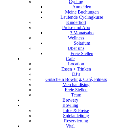
Cycling
Anmelden
Meine Buchungen
Laufende Cyclingkurse
Kinderhort
Preise und Abo
3 Monatsabo
Wellness
Solarium
Über uns
Freie Stellen
Cafe
Location
Essen + Trinken
DJ’s
Gutschein Bowling, Café, Fitness
Merchandising
Freie Stellen
Team
Brewery
Bowling
Infos & Preise
Spielanleitung
Reservierung
Vital