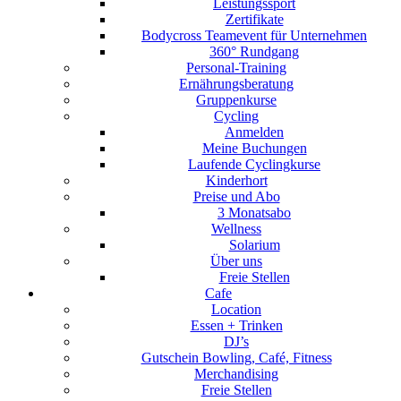
Leistungssport
Zertifikate
Bodycross Teamevent für Unternehmen
360° Rundgang
Personal-Training
Ernährungsberatung
Gruppenkurse
Cycling
Anmelden
Meine Buchungen
Laufende Cyclingkurse
Kinderhort
Preise und Abo
3 Monatsabo
Wellness
Solarium
Über uns
Freie Stellen
Cafe
Location
Essen + Trinken
DJ’s
Gutschein Bowling, Café, Fitness
Merchandising
Freie Stellen