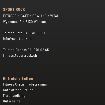
Sonntag 07.00 – 00.30 Uhr
Samstag 08 – 19 Uhr
Sonn- und Feiertage 08 – 18 Uhr
SPORT ROCK
•
•
•
FITNESS
CAFE
BOWLING
VITAL
•
Wydematt 8
6130 Willisau
Telefon Cafe
041 970 10 00
info@sportrock.ch
Telefon Fitness
041 970 08 65
fitness@sportrock.ch
Hilfreiche Seiten
Fitness Gratis Probetraining
Café offene Stellen
Merchandising
Gutscheine