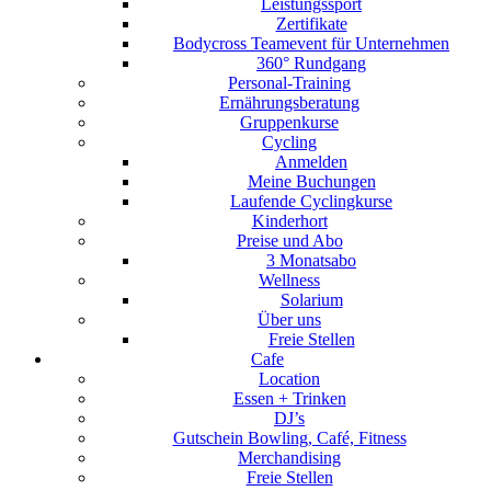
Leistungssport
Zertifikate
Bodycross Teamevent für Unternehmen
360° Rundgang
Personal-Training
Ernährungsberatung
Gruppenkurse
Cycling
Anmelden
Meine Buchungen
Laufende Cyclingkurse
Kinderhort
Preise und Abo
3 Monatsabo
Wellness
Solarium
Über uns
Freie Stellen
Cafe
Location
Essen + Trinken
DJ’s
Gutschein Bowling, Café, Fitness
Merchandising
Freie Stellen