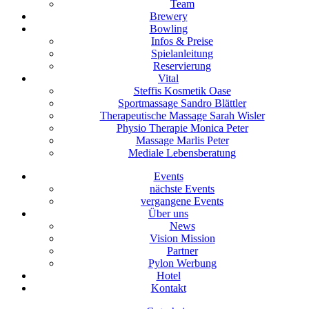
Team
Brewery
Bowling
Infos & Preise
Spielanleitung
Reservierung
Vital
Steffis Kosmetik Oase
Sportmassage Sandro Blättler
Therapeutische Massage Sarah Wisler
Physio Therapie Monica Peter
Massage Marlis Peter
Mediale Lebensberatung
Events
nächste Events
vergangene Events
Über uns
News
Vision Mission
Partner
Pylon Werbung
Hotel
Kontakt