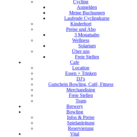
Cycling
Anmelden
Meine Buchungen
Laufende Cyclingkurse
Kinderhort
Preise und Abo
3 Monatsabo
Wellness
Solarium
Über uns
Freie Stellen
Cafe
Location
Essen + Trinken
DJ’s
Gutschein Bowling, Café, Fitness
Merchandising
Freie Stellen
Team
Brewery
Bowling
Infos & Preise
Spielanleitung
Reservierung
Vital