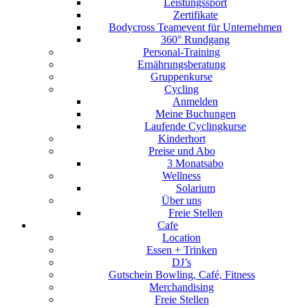
Leistungssport
Zertifikate
Bodycross Teamevent für Unternehmen
360° Rundgang
Personal-Training
Ernährungsberatung
Gruppenkurse
Cycling
Anmelden
Meine Buchungen
Laufende Cyclingkurse
Kinderhort
Preise und Abo
3 Monatsabo
Wellness
Solarium
Über uns
Freie Stellen
Cafe
Location
Essen + Trinken
DJ’s
Gutschein Bowling, Café, Fitness
Merchandising
Freie Stellen