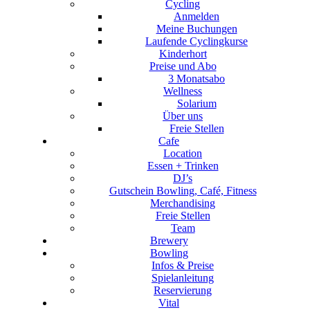
Cycling
Anmelden
Meine Buchungen
Laufende Cyclingkurse
Kinderhort
Preise und Abo
3 Monatsabo
Wellness
Solarium
Über uns
Freie Stellen
Cafe
Location
Essen + Trinken
DJ’s
Gutschein Bowling, Café, Fitness
Merchandising
Freie Stellen
Team
Brewery
Bowling
Infos & Preise
Spielanleitung
Reservierung
Vital