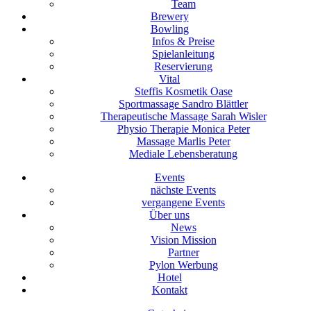
Team
Brewery
Bowling
Infos & Preise
Spielanleitung
Reservierung
Vital
Steffis Kosmetik Oase
Sportmassage Sandro Blättler
Therapeutische Massage Sarah Wisler
Physio Therapie Monica Peter
Massage Marlis Peter
Mediale Lebensberatung
Events
nächste Events
vergangene Events
Über uns
News
Vision Mission
Partner
Pylon Werbung
Hotel
Kontakt