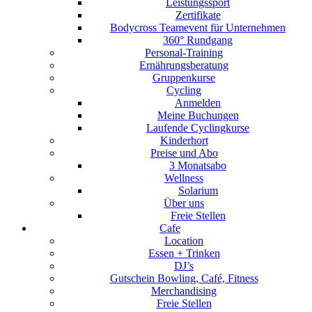
Leistungssport
Zertifikate
Bodycross Teamevent für Unternehmen
360° Rundgang
Personal-Training
Ernährungsberatung
Gruppenkurse
Cycling
Anmelden
Meine Buchungen
Laufende Cyclingkurse
Kinderhort
Preise und Abo
3 Monatsabo
Wellness
Solarium
Über uns
Freie Stellen
Cafe
Location
Essen + Trinken
DJ’s
Gutschein Bowling, Café, Fitness
Merchandising
Freie Stellen