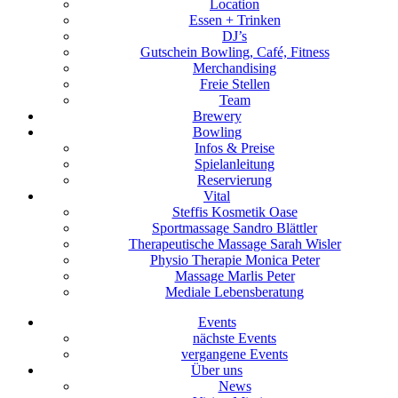
Location
Essen + Trinken
DJ’s
Gutschein Bowling, Café, Fitness
Merchandising
Freie Stellen
Team
Brewery
Bowling
Infos & Preise
Spielanleitung
Reservierung
Vital
Steffis Kosmetik Oase
Sportmassage Sandro Blättler
Therapeutische Massage Sarah Wisler
Physio Therapie Monica Peter
Massage Marlis Peter
Mediale Lebensberatung
Events
nächste Events
vergangene Events
Über uns
News