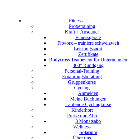
Fitness
Probetraining
Kraft + Ausdauer
Fitnessgeräte
Fitworx – trainiere schweizweit
Leistungssport
Zertifikate
Bodycross Teamevent für Unternehmen
360° Rundgang
Personal-Training
Ernährungsberatung
Gruppenkurse
Cycling
Anmelden
Meine Buchungen
Laufende Cyclingkurse
Kinderhort
Preise und Abo
3 Monatsabo
Wellness
Solarium
Über uns