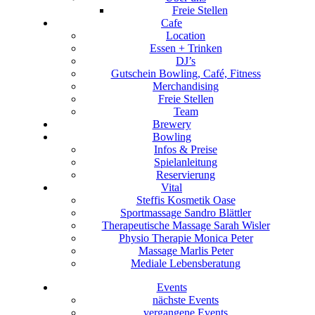
Freie Stellen
Cafe
Location
Essen + Trinken
DJ’s
Gutschein Bowling, Café, Fitness
Merchandising
Freie Stellen
Team
Brewery
Bowling
Infos & Preise
Spielanleitung
Reservierung
Vital
Steffis Kosmetik Oase
Sportmassage Sandro Blättler
Therapeutische Massage Sarah Wisler
Physio Therapie Monica Peter
Massage Marlis Peter
Mediale Lebensberatung
Events
nächste Events
vergangene Events