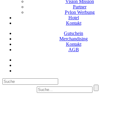
Vision Mission
Partner
Pylon Werbung
Hotel
Kontakt
Gutschein
Merchandising
Kontakt
AGB
Suc