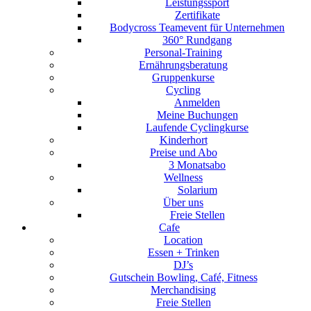
Leistungssport
Zertifikate
Bodycross Teamevent für Unternehmen
360° Rundgang
Personal-Training
Ernährungsberatung
Gruppenkurse
Cycling
Anmelden
Meine Buchungen
Laufende Cyclingkurse
Kinderhort
Preise und Abo
3 Monatsabo
Wellness
Solarium
Über uns
Freie Stellen
Cafe
Location
Essen + Trinken
DJ’s
Gutschein Bowling, Café, Fitness
Merchandising
Freie Stellen