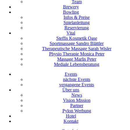
Team
Brewery
Bowling
Infos & Preise
Spielanleitung
Reservierung
Vital
Steffis Kosmetik Oase
Sportmassage Sandro Blättler
Therapeutische Massage Sarah Wisler
Physio Therapie Monica Peter
Massage Marlis Peter
Mediale Lebensberatung
Events
nächste Events
vergangene Events
Über uns
News
Vision Mission
Partner
Pylon Werbung
Hotel
Kontakt