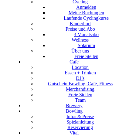
Cycling
Anmelden
Meine Buchungen
Laufende Cyclingkurse
Kinderhort
Preise und Abo
3 Monatsabo
Wellness
Solarium
Über uns
Freie Stellen
Cafe
Location
Essen + Trinken
DJ’s
Gutschein Bowling, Café, Fitness
Merchandising
Freie Stellen
Team
Brewery
Bowling
Infos & Preise
Spielanleitung
Reservierung
Vital