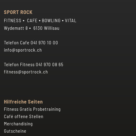
Sonntag 07.00 – 00.30 Uhr
Samstag 08 – 19 Uhr
Sonn- und Feiertage 08 – 18 Uhr
SPORT ROCK
•
•
•
FITNESS
CAFE
BOWLING
VITAL
•
Wydematt 8
6130 Willisau
Telefon Cafe
041 970 10 00
info@sportrock.ch
Telefon Fitness
041 970 08 65
fitness@sportrock.ch
Hilfreiche Seiten
Fitness Gratis Probetraining
Café offene Stellen
Merchandising
Gutscheine