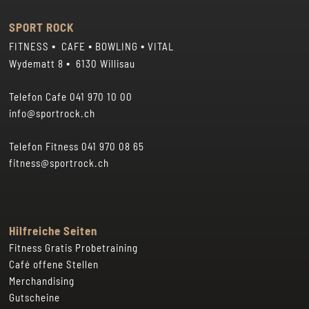
Sonntag 07.00 – 00.30 Uhr
Samstag 08 – 19 Uhr
Sonn- und Feiertage 08 – 18 Uhr
SPORT ROCK
•
•
•
FITNESS
CAFE
BOWLING
VITAL
•
Wydematt 8
6130 Willisau
Telefon Cafe
041 970 10 00
info@sportrock.ch
Telefon Fitness
041 970 08 65
fitness@sportrock.ch
Hilfreiche Seiten
Fitness Gratis Probetraining
Café offene Stellen
Merchandising
Gutscheine