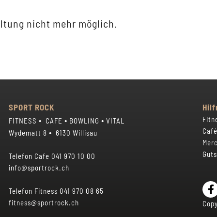
ltung nicht mehr möglich.
SPORT ROCK
Hilf
•
•
•
Fitn
FITNESS
CAFE
BOWLING
VITAL
Café
•
Wydematt 8
6130 Willisau
Merc
Guts
Telefon Cafe
041 970 10 00
info@sportrock.ch
Telefon Fitness
041 970 08 65
fitness@sportrock.ch
Cop