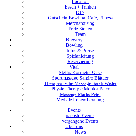
Location
Essen + Trinken
DJ’s
Gutschein Bowling, Café, Fitness
Merchandising
Freie Stellen
Team
Brewery
Bowling
Infos & Preise
Spielanleitung
Reservierung
Vital
Steffis Kosmetik Oase
Sportmassage Sandro Blättler
Therapeutische Massage Sarah Wisler
Physio Therapie Monica Peter
Massage Marlis Peter
Mediale Lebensberatung
Events
nächste Events
vergangene Events
Über uns
News