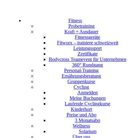
Fitness
Probetraining
Kraft + Ausdauer
Fitnessgeräte
Fitworx – trainiere schweizweit
Leistungssport
Zertifikate
Bodycross Teamevent für Unternehmen
360° Rundgang
Personal-Training
Ernährungsberatung
Gruppenkurse
Cycling
Anmelden
Meine Buchungen
Laufende Cyclingkurse
Kinderhort
Preise und Abo
3 Monatsabo
Wellness
Solarium
Über uns