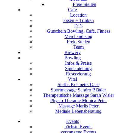
Freie Stellen
Cafe
Location
Essen + Trinken
DJ’s
Gutschein Bowling, Café, Fitness
Merchandising
Freie Stellen
Team
Brewery
Bowling
Infos & Preise
Spielanleitung
Reservierung
Vital
Steffis Kosmetik Oase
Sportmassage Sandro Blättler
Therapeutische Massage Sarah Wisler
Physio Therapie Monica Peter
Massage Marlis Peter
Mediale Lebensberatung
Events
nächste Events
vergangene Events