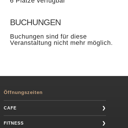
6 Plätze verfügbar
BUCHUNGEN
Buchungen sind für diese
Veranstaltung nicht mehr möglich.
Öffnungszeiten
CAFE
Montag bis Donnerstag 06.00 – 00.30 Uhr
FITNESS
Freitag 06.00 – 01.30 Uhr