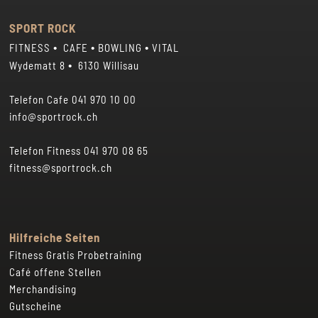
Sonntag 07.00 – 00.30 Uhr
Samstag 08 – 19 Uhr
Sonn- und Feiertage 08 – 18 Uhr
SPORT ROCK
•
•
•
FITNESS
CAFE
BOWLING
VITAL
•
Wydematt 8
6130 Willisau
Telefon Cafe
041 970 10 00
info@sportrock.ch
Telefon Fitness
041 970 08 65
fitness@sportrock.ch
Hilfreiche Seiten
Fitness Gratis Probetraining
Café offene Stellen
Merchandising
Gutscheine