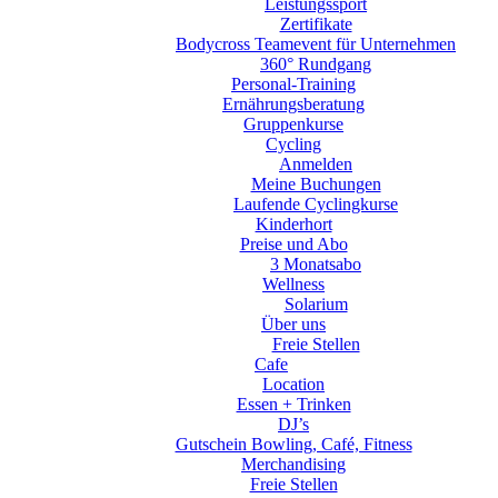
Leistungssport
Zertifikate
Bodycross Teamevent für Unternehmen
360° Rundgang
Personal-Training
Ernährungsberatung
Gruppenkurse
Cycling
Anmelden
Meine Buchungen
Laufende Cyclingkurse
Kinderhort
Preise und Abo
3 Monatsabo
Wellness
Solarium
Über uns
Freie Stellen
Cafe
Location
Essen + Trinken
DJ’s
Gutschein Bowling, Café, Fitness
Merchandising
Freie Stellen