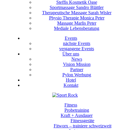
Steffis Kosmetik Oase
Sportmassage Sandro Blättler
Therapeutische Massage Sarah Wisler
Physio Therapie Monica Peter
Massage Marlis Peter
Mediale Lebensberatung
Events
nächste Events
vergangene Events
Über uns
News
Vision Mission
Partner
Pylon Werbung
Hotel
Kontakt
Fitness
Probetraining
Kraft + Ausdauer
Fitnessgeräte
Fitworx – trainiere schweizweit