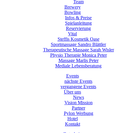
Team
Brewery
Bowling
Infos & Preise
Spielanleitung
Reservierung
Vital
Steffis Kosmetik Oase
Sportmassage Sandro Blättler
Therapeutische Massage Sarah Wisler
Physio Therapie Monica Peter
Massage Marlis Peter
Mediale Lebensberatung
Events
nächste Events
vergangene Events
Über uns
News
Vision Mission
Partner
Pylon Werbung
Hotel
Kontakt