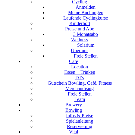
Cycling
Anmelden
Meine Buchungen
Laufende Cyclingkurse
Kinderhort
Preise und Abo
3 Monatsabo
Wellness
Solarium
Über uns
Freie Stellen
Cafe
Location
Essen + Trinken
DJ’s
Gutschein Bowling, Café, Fitness
Merchandising
Freie Stellen
Team
Brewery
Bowling
Infos & Preise
Spielanleitung
Reservierung
Vital